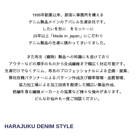
1998年創業以来、原宿に事務所を構える
デニム製品メインのアパレル生産会社です。
したいを形に をモットーに
20年以上「Made in Japan」にこだわり
デニム製品の生産に携わってまいりました。
また布帛（織物）製品への知識にも長けており
アウターなどの厚手のものから合成繊維まで幅広く対応可能です。
生産だけでなくデニム、布帛のプロフェッショナルによる企画・提案、
弊社在籍パタンナーによるパターン作成及び縮率管理・品質管理、
協力加工場による加工技術を駆使した幅広い製品作成、
紡績を含む繊維メーカーとの協業など様々な強みがあります。
どんなお悩みも一度ご相談ください。
HARAJUKU DENIM STYLE